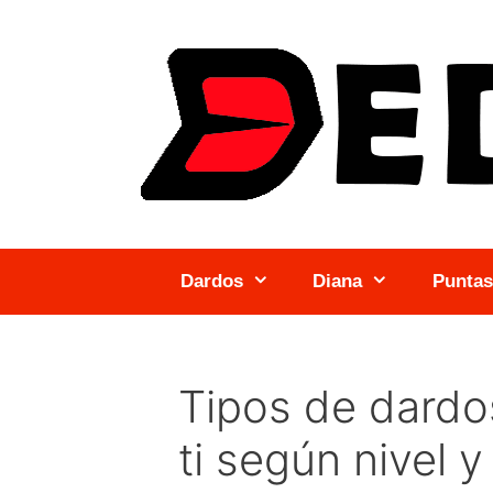
Saltar
al
contenido
Dardos
Diana
Puntas
Tipos de dardos
ti según nivel y