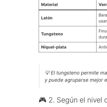
Material
Ven
Bara
Latón
usar
Fino
Tungsteno
dur
Níquel-plata
Anti
💡
El tungsteno permite ma
y puede agruparse mejor en
🎮 2. Según el nivel 