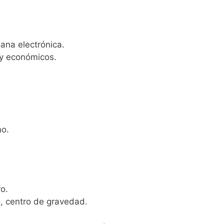
iana electrónica.
 y económicos.
no.
o.
o, centro de gravedad.