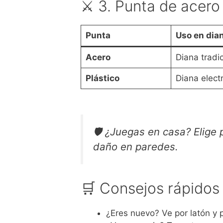
⚔️ 3. Punta de acero
Punta
Uso en dia
Acero
Diana tradic
Plástico
Diana elect
🛡️
¿Juegas en casa? Elige 
daño en paredes.
🛒 Consejos rápidos 
¿Eres nuevo? Ve por latón y p