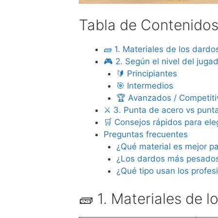
Tabla de Contenido
🧱 1. Materiales de los dardo
🎮 2. Según el nivel del juga
🔰 Principiantes
🎯 Intermedios
🏆 Avanzados / Competiti
⚔️ 3. Punta de acero vs punta
🛒 Consejos rápidos para eleg
Preguntas frecuentes
¿Qué material es mejor p
¿Los dardos más pesados
¿Qué tipo usan los profes
🧱 1. Materiales de l