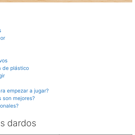
s
s
dor
vos
 de plástico
ir
ara empezar a jugar?
 son mejores?
ionales?
os dardos