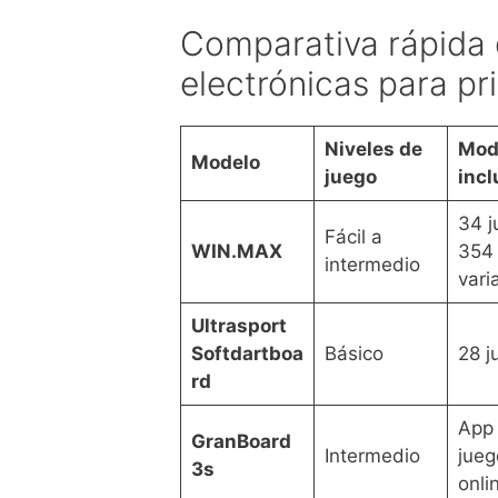
Comparativa rápida 
electrónicas para pr
Niveles de
Mod
Modelo
juego
incl
34 j
Fácil a
WIN.MAX
354
intermedio
vari
Ultrasport
Softdartboa
Básico
28 j
rd
App
GranBoard
Intermedio
jueg
3s
onli