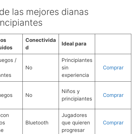
de las mejores dianas
incipiantes
os
Conectivida
Ideal para
uidos
d
uegos /
Principiantes
No
sin
Comprar
antes
experiencia
Niños y
uegos
No
Comprar
principiantes
 con
Jugadores
os
Bluetooth
que quieren
Comprar
ne
progresar