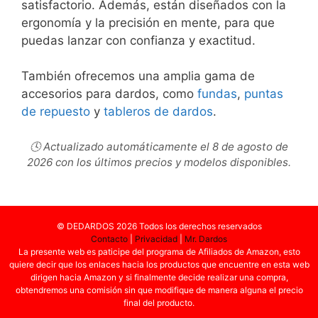
satisfactorio. Además, están diseñados con la
ergonomía y la precisión en mente, para que
puedas lanzar con confianza y exactitud.
También ofrecemos una amplia gama de
accesorios para dardos, como
fundas
,
puntas
de repuesto
y
tableros de dardos
.
🕓 Actualizado automáticamente el 8 de agosto de
2026 con los últimos precios y modelos disponibles.
© DEDARDOS 2026 Todos los derechos reservados
Contacto
|
Privacidad
|
Mr. Dardos
La presente web es paticipe del programa de Afiliados de Amazon, esto
quiere decir que los enlaces hacia los productos que encuentre en esta web
dirigen hacia Amazon y si finalmente decide realizar una compra,
obtendremos una comisión sin que modifique de manera alguna el precio
final del producto.