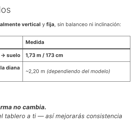
dos
talmente vertical
y
fija
, sin balanceo ni inclinación:
Medida
e → suelo
1,73 m / 173 cm
 la diana
~2,20 m
(dependiendo del modelo)
 norma no cambia.
 el tablero a ti — así mejorarás consistencia