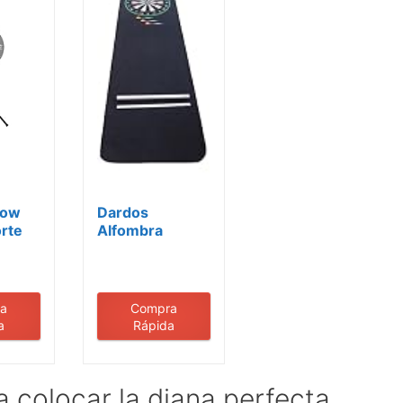
row
Dardos
orte
Alfombra
a de
Alfombra para
dardos
rojo/verde...
a
Compra
a
Rápida
a colocar la diana perfecta