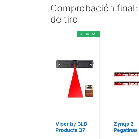
Comprobación final:
de tiro
REBAJAS
Viper by GLD
Zynqo 2
Products 37-
Pegatinas
0108 Marcador
Autoadhe