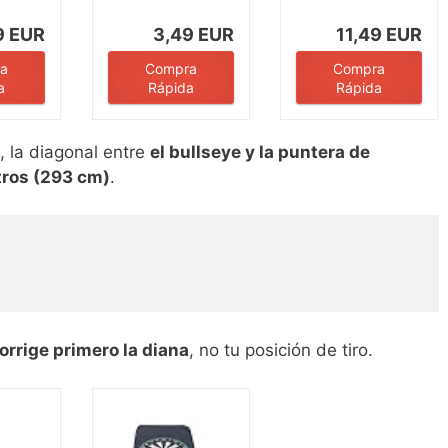
ar
Adhesiva
para...
9 EUR
3,49 EUR
11,49 EUR
a
Compra
Compra
a
Rápida
Rápida
n, la diagonal entre
el bullseye y la puntera de
tros (293 cm)
.
orrige primero la diana
, no tu posición de tiro.