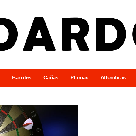
Barriles
Cañas
Plumas
Alfombras