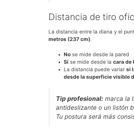
Distancia de tiro ofi
La distancia entre la diana y el pu
metros (237 cm)
.
No
se mide desde la pared
Sí
se mide desde la
cara de 
La distancia puede variar
si 
desde la superficie visible d
Tip profesional:
marca la l
antideslizante o un listón b
Tu postura será más consis