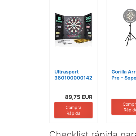
Ultrasport
Gorilla Ar
380100000142
Pro - Sop
- Diana
para Dian
electrónica
Dardos...
con...
89,75 EUR
Compr
Compra
Rápid
Rápida
Checklist rápida par