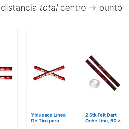
 distancia
total
centro → punto
Yidueace Línea
2 Stk Felt Dart
De Tiro para
Oche Line, 60 x
sivas
Dardos
5 cm fieltro...