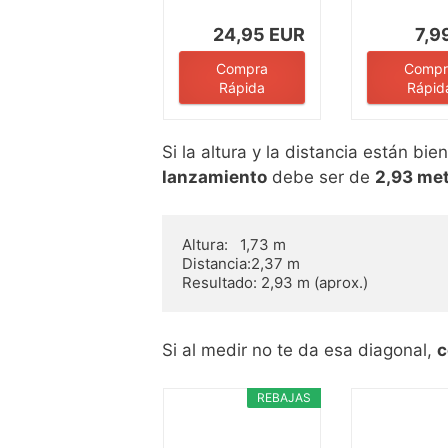
de línea...
para Lanz
Dardos...
24,95 EUR
7,9
Compra
Compr
Rápida
Rápid
Si la altura y la distancia están bie
lanzamiento
debe ser de
2,93 me
Altura:   1,73 m

Distancia:2,37 m

Si al medir no te da esa diagonal,
c
REBAJAS