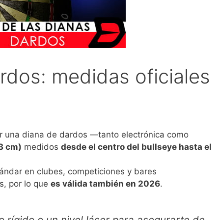
rdos: medidas oficiales
ar una diana de dardos —tanto electrónica como
73 cm)
medidos
desde el centro del bullseye hasta el
ndar en clubes, competiciones y bares
, por lo que
es válida también en 2026
.
o rígido o un nivel láser para asegurarte de